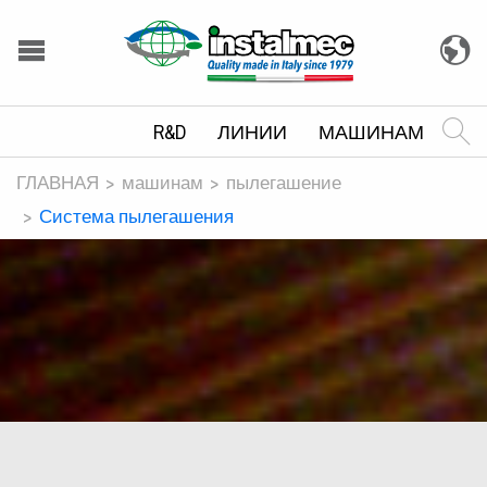
R&D
ЛИНИИ
МАШИНАМ
ГЛАВНАЯ
машинам
пылегашение
Система пылегашения