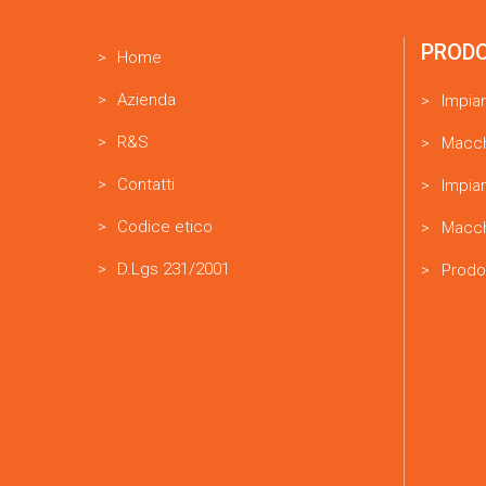
PROD
Home
Azienda
Impia
R&S
Macch
Contatti
Impian
Codice etico
Macch
D.Lgs 231/2001
Prodo