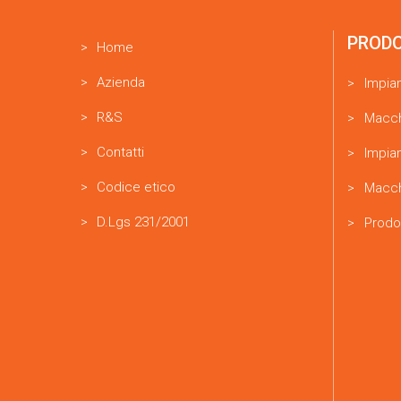
PROD
Home
Azienda
Impia
R&S
Macch
Contatti
Impian
Codice etico
Macch
D.Lgs 231/2001
Prodo