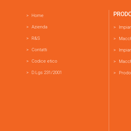
PROD
Home
Azienda
Impia
R&S
Macch
Contatti
Impian
Codice etico
Macch
D.Lgs 231/2001
Prodo